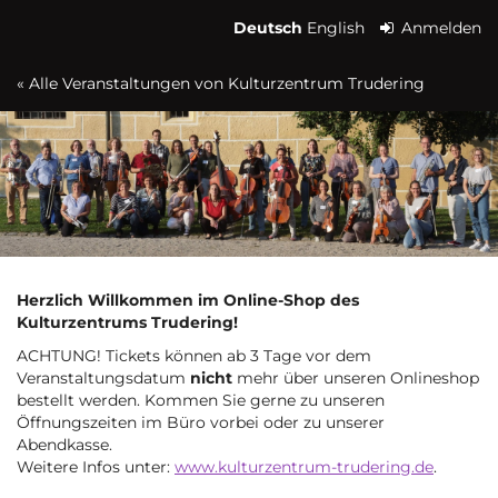
Zum
Deutsch
English
Anmelden
Haupt-
Inhalt
« Alle Veranstaltungen von Kulturzentrum Trudering
springen
Herzlich Willkommen im Online-Shop des
Kulturzentrums Trudering!
ACHTUNG! Tickets können ab 3 Tage vor dem
Veranstaltungsdatum
nicht
mehr über unseren Onlineshop
bestellt werden. Kommen Sie gerne zu unseren
Öffnungszeiten im Büro vorbei oder zu unserer
Abendkasse.
Weitere Infos unter:
www.kulturzentrum-trudering.de
.