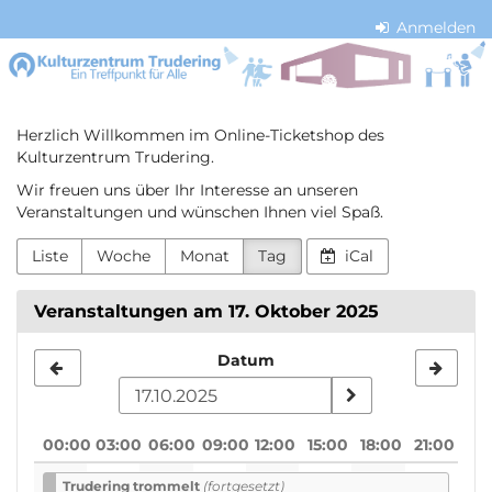
Zum
Anmelden
Haupt-
Kulturzentrum
Inhalt
springen
Trudering
Herzlich Willkommen im Online-Ticketshop des
Kulturzentrum Trudering.
Wir freuen uns über Ihr Interesse an unseren
Veranstaltungen und wünschen Ihnen viel Spaß.
Liste
Woche
Monat
Tag
iCal
Veranstaltungen am 17. Oktober 2025
Datum
Datum
zur
Anzeige
00:00
03:00
06:00
09:00
12:00
15:00
18:00
21:00
auswählen
Trudering trommelt
(fortgesetzt)