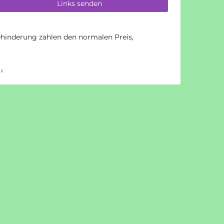
Links senden
inderung zahlen den normalen Preis,
ix