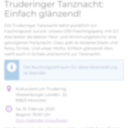
Truderinger Tanznacht:
Einfach glänzend!
Die Truderinger Tanznacht kehrt pünktlich zur
Faschingszeit zurück. Unsere Ü30-Faschingsparty mit DJ
Alex bietet die besten Tanz- und Stimmungshits für eine
gelungenen Partynacht. Dazu gibt es leckeres Essen und
fancy Drinks. Und unser Motto: Einfach glänzend! Also,
werft euch in Schale und kommt zur Tanznacht!
Der Buchungszeitraum für diese Veranstaltung
ist beendet.
Kulturzentrum Trudering
Wasserburger Landstr. 32
81825 München
Sa, 15. Februar 2025
Beginn:
19:00
Uhr
Zum Kalender hinzufügen